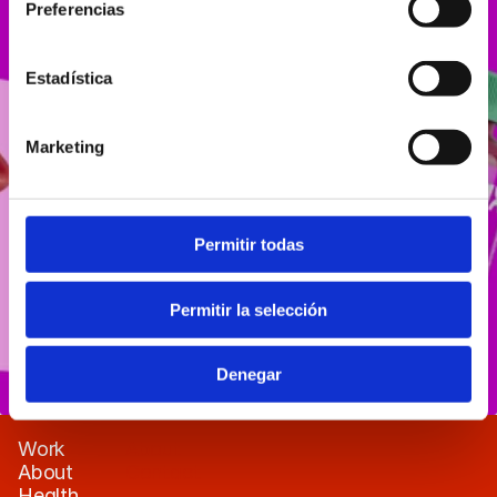
Preferencias
Estadística
Marketing
Triptomax
Permitir todas
Permitir la selección
Denegar
Work
About
About
Contact
Health