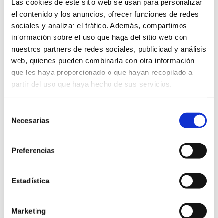
Las cookies de este sitio web se usan para personalizar
el contenido y los anuncios, ofrecer funciones de redes
sociales y analizar el tráfico. Además, compartimos
información sobre el uso que haga del sitio web con
nuestros partners de redes sociales, publicidad y análisis
web, quienes pueden combinarla con otra información
que les haya proporcionado o que hayan recopilado a
partir del uso que haya hecho de sus servicios.
Believe
Actualizamos la imagen 
corporativa que quedó recogida 
en un nuevo Brand Book 
Selección
Necesarias
creando un sistema de expresión 
de
de marca sólido modulando la 
consentimiento
correcta relación entre las 
Preferencias
comunicaciones corporativas y 
de producto.
Estadística
Marketing