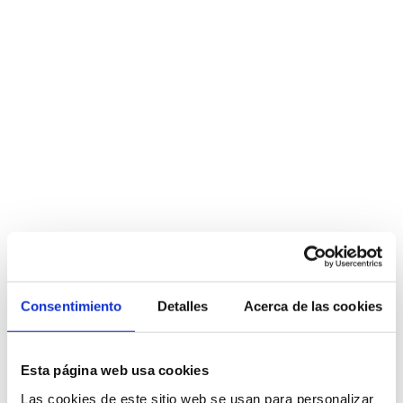
Antonio tal y como es. 
Trasladamos todo su enorme 
potencial a la personalidad de 
Consentimiento
Detalles
Acerca de las cookies
una marca. Carisma, presencia, 
capacidad de seducción y 
elegancia en cada 
Esta página web usa cookies
comunicación.
Las cookies de este sitio web se usan para personalizar