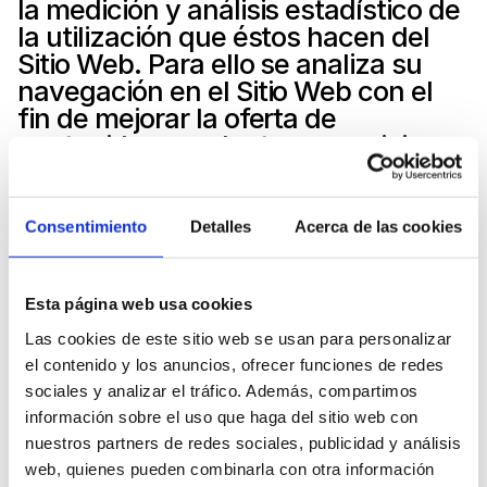
la medición y análisis estadístico de 
la utilización que éstos hacen del 
Sitio Web. Para ello se analiza su 
navegación en el Sitio Web con el 
fin de mejorar la oferta de 
contenidos, productos o servicios 
que se muestran en el mismo.
Cookies publicitarias: Son aquéllas 
Consentimiento
Detalles
Acerca de las cookies
que permiten la gestión, de la forma 
más eficaz posible, de los espacios 
publicitarios que, en su caso, el 
Esta página web usa cookies
editor haya incluido en una página 
Las cookies de este sitio web se usan para personalizar
web, aplicación o plataforma desde 
el contenido y los anuncios, ofrecer funciones de redes
la que presta el servicio solicitado 
sociales y analizar el tráfico. Además, compartimos
en base a criterios como el 
información sobre el uso que haga del sitio web con
contenido editado o la frecuencia 
nuestros partners de redes sociales, publicidad y análisis
en la que se muestran los anuncios.
web, quienes pueden combinarla con otra información